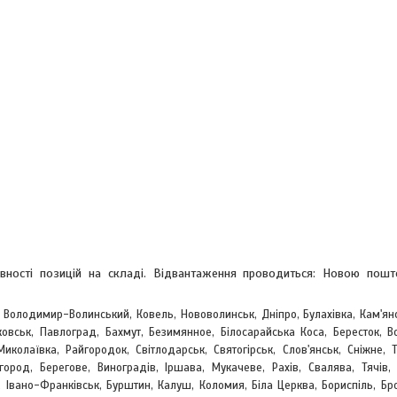
явності позицій на складі. Відвантаження проводиться: Новою пош
, Володимир-Волинський, Ковель, Нововолинськ, Дніпро, Булахівка, Кам'ян
овськ, Павлоград, Бахмут, Безимянное, Білосарайська Коса, Бересток, Во
Миколаївка, Райгородок, Світлодарськ, Святогірськ, Слов'янськ, Сніжне, 
жгород, Берегове,
Виноградів, Іршава, Мукачеве, Рахів, Свалява, Тячів, 
 Івано-Франківськ, Бурштин, Калуш, Коломия, Біла Церква, Бориспіль, Бр