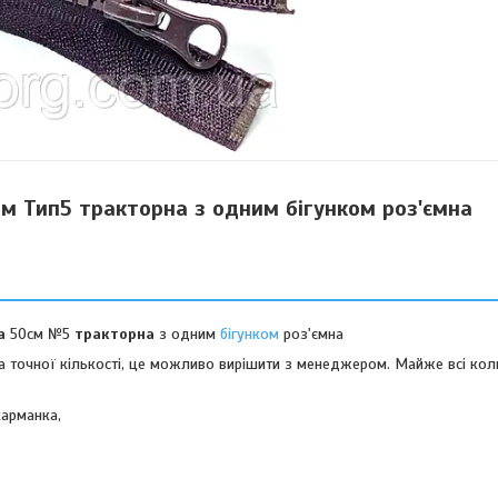
м Тип5 тракторна з одним бігунком роз'ємна
ва
50см №5
тракторна
з одним
бігунком
роз'ємна
а точної кількості, це можливо вирішити з менеджером. Майже всі кол
карманка,