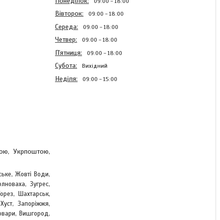
Понеділок
09:00
18:00
Вівторок
09:00
18:00
Середа
09:00
18:00
Четвер
09:00
18:00
Пʼятниця
09:00
18:00
Субота
Вихідний
Неділя
09:00
15:00
Блискавка темно
коричнева 50см Тип5
тракторна з одним
бігунком роз'ємна
тою, Укрпоштою,
ське, Жовті Води,
В наявності
лноваха, Зугрес,
,
Торез, Шахтарськ
11,62 ₴
Хуст, Запоріжжя,
овари, Вишгород,