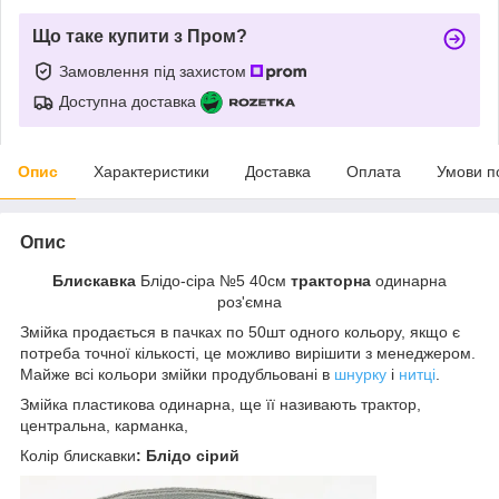
Що таке купити з Пром?
Замовлення під захистом
Доступна доставка
Опис
Характеристики
Доставка
Оплата
Умови п
Опис
Блискавка
Блідо-сіра №5 40см
тракторна
одинарна
роз'ємна
Змійка продається в пачках по 50шт одного кольору, якщо є
потреба точної кількості, це можливо вирішити з менеджером.
Майже всі кольори змійки продубльовані в
шнурку
і
нитці
.
Змійка пластикова одинарна, ще її називають трактор,
центральна, карманка,
Колір
блискавки
: Блідо сірий