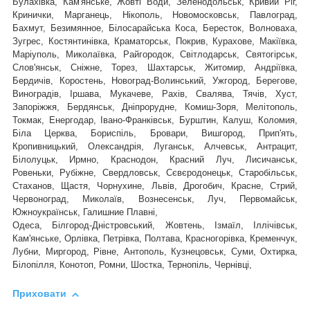
Булахівка, Кам'янське, Жовті Води, Зеленодольськ, Кривий Ріг,
Кринички, Марганець, Нікополь, Новомосковськ, Павлоград,
Бахмут, Безимянное, Білосарайська Коса, Бересток, Волноваха,
Зугрес, Костянтинівка, Краматорськ, Покрив, Курахове, Макіївка,
Маріуполь, Миколаївка, Райгородок, Світлодарськ, Святогірськ,
,
Слов'янськ, Сніжне, Торез, Шахтарськ
Житомир, Андріївка,
Бердичів, Коростень, Новоград-Волинський, Ужгород, Берегове,
Виноградів, Іршава, Мукачеве, Рахів, Свалява, Тячів, Хуст,
Запоріжжя, Бердянськ, Дніпрорудне, Комиш-Зоря, Мелітополь,
Токмак, Енергодар, Івано-Франківськ, Бурштин, Калуш, Коломия,
Біла Церква, Бориспіль, Бровари, Вишгород, Прип'ять,
Кропивницький, Олександрія, Луганськ, Алчевськ, Антрацит,
Білолуцьк, Ирмно, Краснодон, Красний Луч, Лисичанськ,
Ровеньки, Рубіжне, Свердловськ, Сєвєродонецьк, Старобільськ,
Стаханов, Щастя, Чорнухине, Львів, Дрогобич, Красне, Стрий,
Червоноград,
Миколаїв, Вознесенськ, Луч, Первомайськ,
Южноукраїнськ, Галишние Плавні,
Одеса, Білгород-Дністровський, Жовтень, Ізмаїл, Іллічівськ,
Кам'янське, Орлівка, Петрівка, Полтава, Красногорівка, Кременчук,
Лубни, Миргород, Рівне, Антополь, Кузнецовськ, Суми, Охтирка,
Білопілля, Конотоп, Ромни, Шостка, Тернопіль, Чернівці,
Приховати