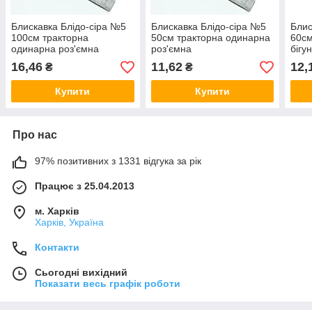
Блискавка Блідо-сіра №5
Блискавка Блідо-сіра №5
Блис
100см тракторна
50см тракторна одинарна
60см
одинарна роз'ємна
роз'ємна
бігу
16,46
11,62
12,
₴
₴
Купити
Купити
Про нас
97% позитивних з 1331 відгука за рік
Працює з 25.04.2013
м. Харків
Харків, Україна
Контакти
Сьогодні вихідний
Показати весь графік роботи