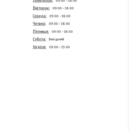
Понеділок
09:00
18:00
Вівторок
09:00
18:00
Середа
09:00
18:00
Четвер
09:00
18:00
Пʼятниця
09:00
18:00
Субота
Вихідний
Неділя
09:00
15:00
Шнурки плоскі Темна
Лагуна 120см синтетика
В наявності
9,04 ₴/пара