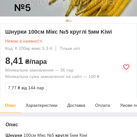
Шнурки 100см Мікс №5 круглі 5мм Kiwi
Немає в наявності
Код: К 100кр микс 5.3.4
Тільки опт
8,41
₴/пара
Мінімальне замовлення — 36 пар
Мінімальна сума замовлення на сайті — 100 ₴
7,77 ₴
від 144 пар
Опис
Характеристики
Доставка
Оплата
Умови п
Опис
Шнурки
100см Мікс №5
круглі
5мм Kiwi