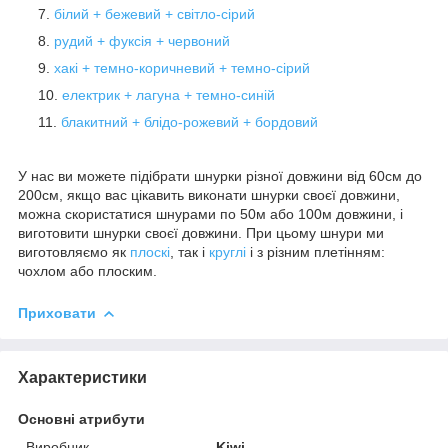
білий + бежевий + світло-сірий
рудий + фуксія + червоний
хакі + темно-коричневий + темно-сірий
електрик + лагуна + темно-синій
блакитний + блідо-рожевий + бордовий
У нас ви можете підібрати шнурки різної довжини від 60см до
200см, якщо вас цікавить виконати шнурки своєї довжини,
можна скористатися шнурами по 50м або 100м довжини, і
виготовити шнурки своєї довжини. При цьому шнури ми
виготовляємо як
плоскі
, так і
круглі
і з різним плетінням:
чохлом або плоским.
Приховати
Характеристики
Основні атрибути
Виробник
Kiwi