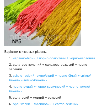
Варіанти миксовых рішень:
червоно-білий + чорно-блакитний + чорно-червоний
салатово-зелений + салатово-рожевий + чорно-
зелений
світло - /сірий темно/сірий + чорно-білий + світло/
бежевий-темно/бежевий
чорно-рудий + чорно-коричневий + чорно-темно/
бежевий
салатовий + жовтий + рожевий
оранжевий + малиновий + світло-зелений