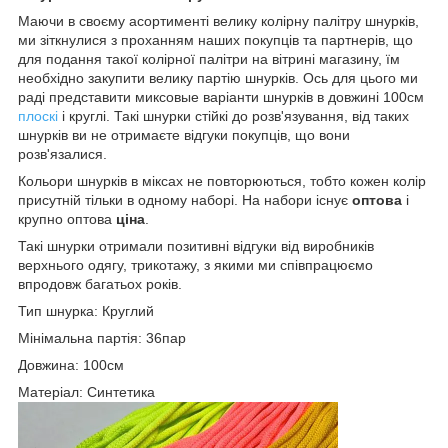
Маючи в своєму асортименті велику колірну палітру шнурків,
ми зіткнулися з проханням наших покупців та партнерів, що
для подання такої колірної палітри на вітрині магазину, їм
необхідно закупити велику партію шнурків. Ось для цього ми
раді представити миксовые варіанти шнурків в довжині 100см
плоскі
і круглі. Такі шнурки стійкі до розв'язування, від таких
шнурків ви не отримаєте відгуки покупців, що вони
розв'язалися.
Кольори шнурків в міксах не повторюються, тобто кожен колір
присутній тільки в одному наборі. На набори існує
оптова
і
крупно оптова
ціна
.
Такі шнурки отримали позитивні відгуки від виробників
верхнього одягу, трикотажу, з якими ми співпрацюємо
впродовж багатьох років.
Тип шнурка: Круглий
Мінімальна партія: 36пар
Довжина: 100см
Матеріал: Синтетика