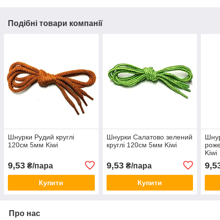
Подібні товари компанії
Шнурки Рудий круглі
Шнурки Салатово зелений
Шну
120см 5мм Kiwi
круглі 120см 5мм Kiwi
роже
Kiwi
9,53
9,53
9,5
₴/пара
₴/пара
Купити
Купити
Про нас