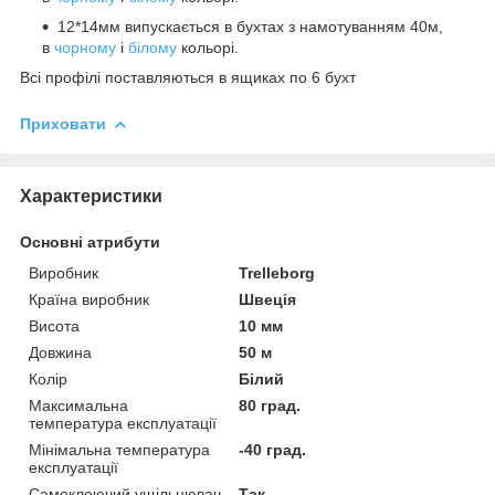
12*14мм випускається в бухтах з намотуванням 40м,
в
чорному
і
білому
кольорі.
Всі профілі поставляються в ящиках по 6 бухт
Приховати
Характеристики
Основні атрибути
Виробник
Trelleborg
Країна виробник
Швеція
Висота
10 мм
Довжина
50 м
Колір
Білий
Максимальна
80 град.
температура експлуатації
Мінімальна температура
-40 град.
експлуатації
Самоклеючий ущільнювач
Так