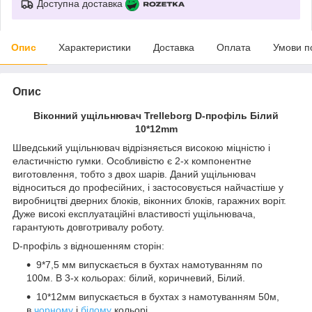
Доступна доставка
Опис
Характеристики
Доставка
Оплата
Умови п
Опис
Віконний ущільнювач Trelleborg D-профіль Білий
10*12mm
Шведський ущільнювач відрізняється високою міцністю і
еластичністю гумки. Особливістю є 2-х компонентне
виготовлення, тобто з двох шарів. Даний ущільнювач
відноситься до професійних, і застосовується найчастіше у
виробництві дверних блоків, віконних блоків, гаражних воріт.
Дуже високі експлуатаційні властивості ущільнювача,
гарантують довготривалу роботу.
D-профіль з відношенням сторін:
9*7,5 мм випускається в бухтах намотуванням по
100м. В 3-х кольорах: білий, коричневий, Білий.
10*12мм випускається в бухтах з намотуванням 50м,
в
чорному
і
білому
кольорі.