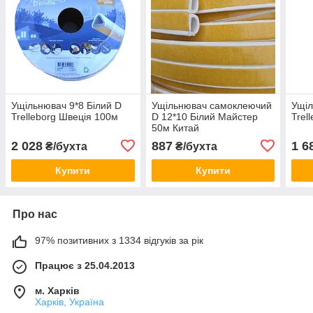
Ущільнювач 9*8 Білий D
Ущільнювач самоклеючий
Ущіл
Trelleborg Швеція 100м
D 12*10 Білий Майстер
Trel
50м Китай
2 028
887
1 6
₴/бухта
₴/бухта
Купити
Купити
Про нас
97% позитивних з 1334 відгуків за рік
Працює з 25.04.2013
м. Харків
Харків, Україна